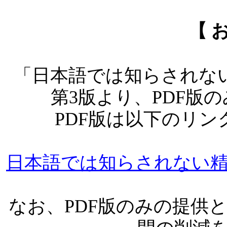
【 
「日本語では知らされな
第
3
版より、
PDF
版の
PDF
版は以下のリン
日本語では知らされない精
なお、
PDF
版のみの提供